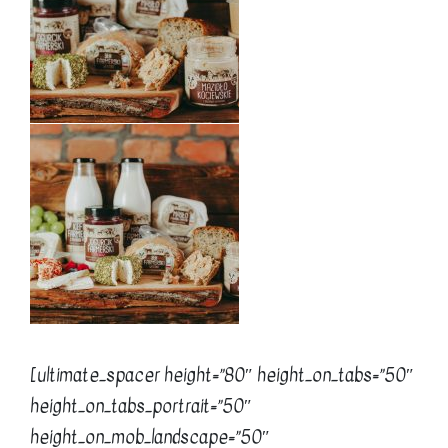
[ultimate_spacer height=”80″ height_on_tabs=”50″
height_on_tabs_portrait=”50″
height_on_mob_landscape=”50″