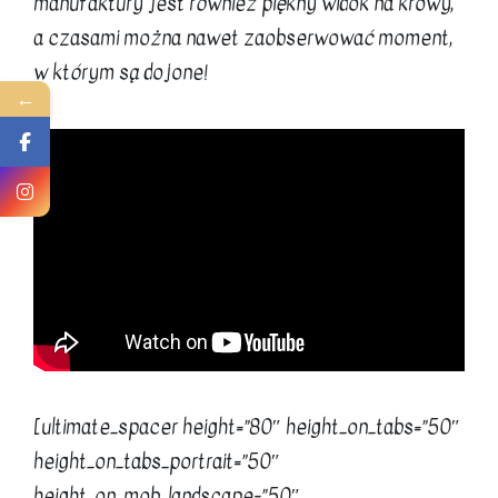
manufaktury jest również piękny widok na krowy,
a czasami można nawet zaobserwować moment,
w którym są dojone!
←
[ultimate_spacer height=”80″ height_on_tabs=”50″
height_on_tabs_portrait=”50″
height_on_mob_landscape=”50″