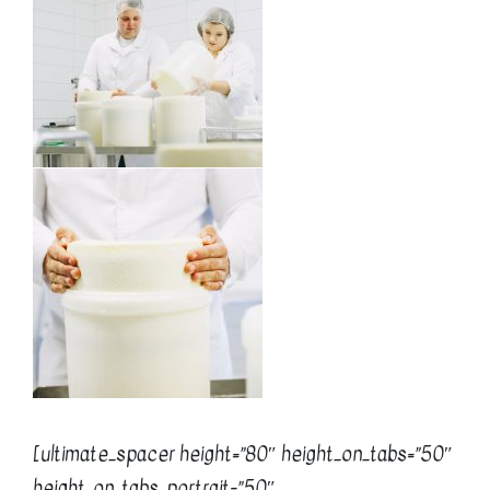
[ultimate_spacer height=”80″ height_on_tabs=”50″
height_on_tabs_portrait=”50″