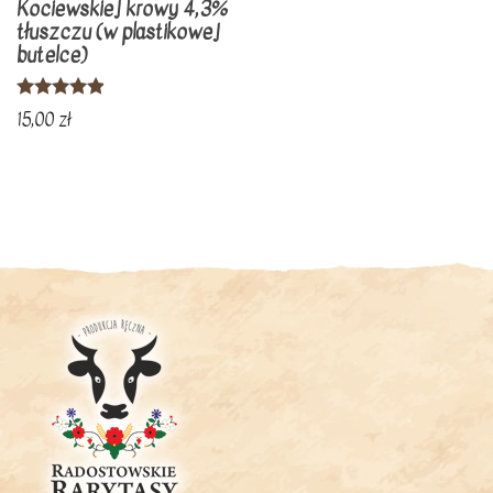
Kociewskiej krowy 4,3%
tłuszczu (w plastikowej
butelce)
Oceniono
15,00
zł
4.73
na 5