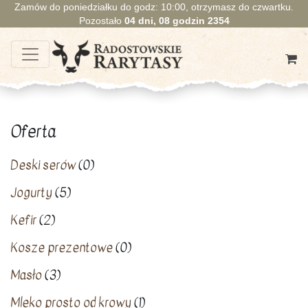
Zamów do poniedziałku do godz: 10:00, otrzymasz do czwartku.
Pozostało
04
dni,
08
godzin
2354
Oferta
Deski serów
(0)
Jogurty
(5)
Kefir
(2)
Kosze prezentowe
(0)
Masło
(3)
Mleko prosto od krowy
(1)