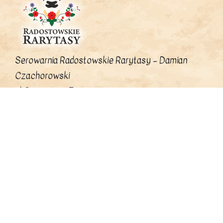
Serowarnia Radostowskie Rarytasy – Damian
Czachorowski
ul. Dworcowa 7
83-120 Radostowo
+48 537667875
radostowskierarytasy@gmail.com
©Copyright Radostowskie Rarytasy |
Polityka prywatności
|