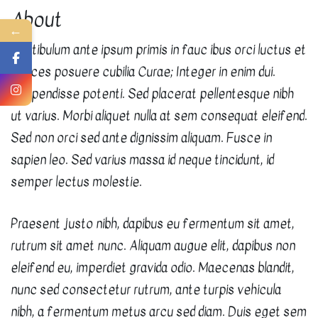
About
←
Vestibulum ante ipsum primis in fauc ibus orci luctus et
ultrices posuere cubilia Curae; Integer in enim dui.
Suspendisse potenti. Sed placerat pellentesque nibh
ut varius. Morbi aliquet nulla at sem consequat eleifend.
Sed non orci sed ante dignissim aliquam. Fusce in
sapien leo. Sed varius massa id neque tincidunt, id
semper lectus molestie.
Praesent justo nibh, dapibus eu fermentum sit amet,
rutrum sit amet nunc. Aliquam augue elit, dapibus non
eleifend eu, imperdiet gravida odio. Maecenas blandit,
nunc sed consectetur rutrum, ante turpis vehicula
nibh, a fermentum metus arcu sed diam. Duis eget sem