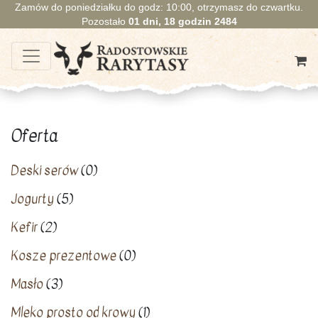
Zamów do poniedziałku do godz: 10:00, otrzymasz do czwartku.
Pozostało
01
dni,
18
godzin
2484
Oferta
Deski serów
(0)
Jogurty
(5)
Kefir
(2)
Kosze prezentowe
(0)
Masło
(3)
Mleko prosto od krowy
(1)