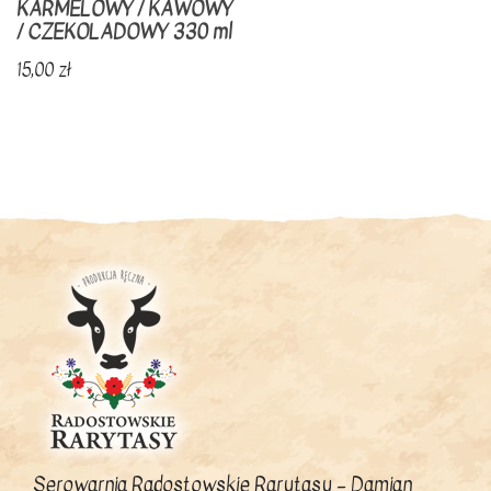
KARMELOWY / KAWOWY
/ CZEKOLADOWY 330 ml
15,00
zł
Ten
produkt
ma
wiele
wariantów.
Opcje
można
wybrać
na
stronie
produktu
Serowarnia Radostowskie Rarytasy – Damian