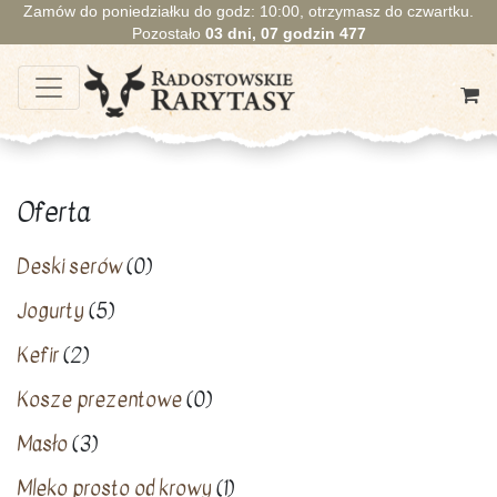
Zamów do poniedziałku do godz: 10:00, otrzymasz do czwartku.
Pozostało
03
dni,
07
godzin
477
Oferta
Deski serów
(0)
Jogurty
(5)
Kefir
(2)
Kosze prezentowe
(0)
Masło
(3)
Mleko prosto od krowy
(1)