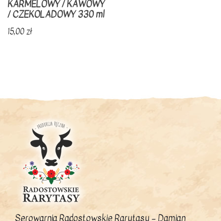
KARMELOWY / KAWOWY
/ CZEKOLADOWY 330 ml
15,00
zł
Ten
produkt
ma
wiele
wariantów.
Opcje
można
wybrać
na
stronie
produktu
Serowarnia Radostowskie Rarytasy – Damian