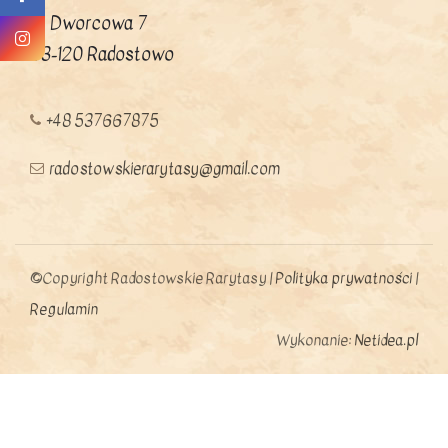
ul. Dworcowa 7
83-120 Radostowo
+48 537667875
radostowskierarytasy@gmail.com
©Copyright Radostowskie Rarytasy |
Polityka prywatności
|
Regulamin
Wykonanie:
Netidea.pl