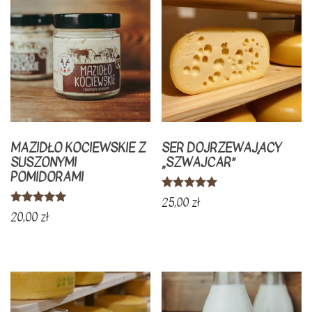
MAZIDŁO KOCIEWSKIE Z
SER DOJRZEWAJĄCY
SUSZONYMI
„SZWAJCAR”
POMIDORAMI
Oceniono
25,00
zł
5.00
Oceniono
20,00
zł
na 5
5.00
na 5