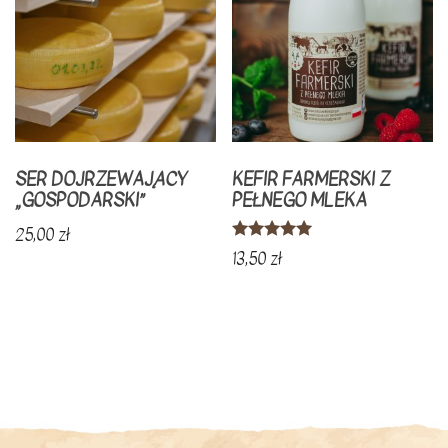
SER DOJRZEWAJĄCY
KEFIR FARMERSKI Z
„GOSPODARSKI”
PEŁNEGO MLEKA
25,00
zł
Oceniono
13,50
zł
5.00
na 5