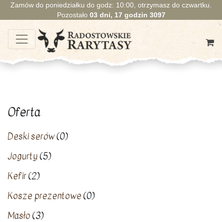
Zamów do poniedziałku do godz: 10:00, otrzymasz do czwartku.
Pozostało
03
dni,
17
godzin
3097
Oferta
Deski serów
(0)
Jogurty
(5)
Kefir
(2)
Kosze prezentowe
(0)
Masło
(3)