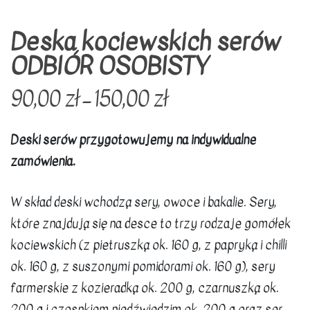
Deska kociewskich serów
ODBIÓR OSOBISTY
90,00
zł
–
150,00
zł
Deski serów przygotowujemy na indywidualne
zamówienia.
W skład deski wchodzą sery, owoce i bakalie. Sery,
które znajdują się na desce to trzy rodzaje gomółek
kociewskich (z pietruszką ok. 160 g, z papryką i chilli
ok. 160 g, z suszonymi pomidorami ok. 160 g), sery
farmerskie z kozieradką ok. 200 g, czarnuszką ok.
200 g i czosnkiem niedźwiedzim ok. 200 g oraz ser