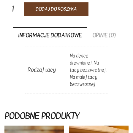
ilość
DODAJ DO KOSZYKA
Deska
kociewskich
serów
INFORMACJE DODATKOWE
OPINIE (0)
ODBIÓR
OSOBISTY
Na desce
drewnianej, Na
Rodzaj tacy
tacy bezzwrotnej,
Na małej tacy
bezzwrotnej
PODOBNE PRODUKTY