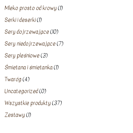
Mleko prosto od krowy
(1)
Serki i deserki
(1)
Sery dojrzewające
(10)
Sery niedojrzewające
(7)
Sery pleśniowe
(3)
Śmietana i śmietanka
(1)
Twaróg
(4)
Uncategorized
(0)
Wszystkie produkty
(37)
Zestawy
(1)