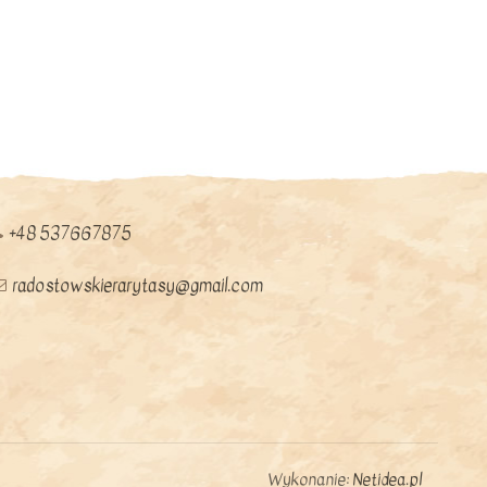
+48 537667875
radostowskierarytasy@gmail.com
Wykonanie:
Netidea.pl