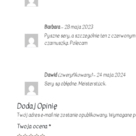
niedźwiedzim
/
pieprzem
Barbara
–
28 maja 2023
czerwonym
Pyszne sery, a szczególnie ten z czerwonym 
/
czarnuszką. Polecam
pomidorem
/
orzechem
Dawid
(zweryfikowany)
–
24 maja 2024
włoskim
Sery są obłędne. Meisterstück.
/
żurawiną
Dodaj Opinię
/
mix
Twój adres e-mail nie zostanie opublikowany.
Wymagane po
papryk
Twoja ocena
*
/