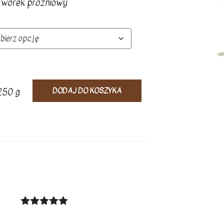
worek próżniowy
DODAJ DO KOSZYKA
250 g
Oceniono
5
na 5