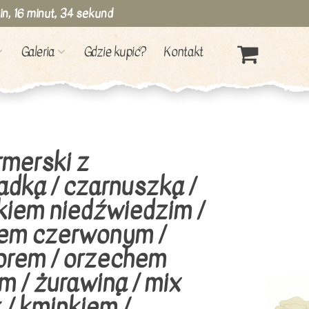
in,
16
minut,
33
sekund
Galeria
Gdzie kupić?
Kontakt
rmerski z
adką / czarnuszką /
iem niedźwiedzim /
zem czerwonym /
orem / orzechem
m / żurawiną / mix
 / kminkiem /