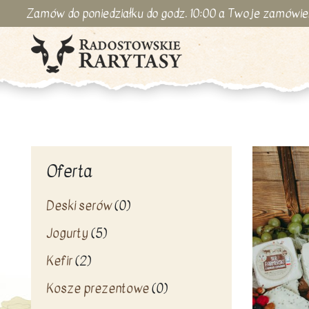
Zamów do poniedziałku do godz. 10:00 a Twoje zamówie
Oferta
Deski serów
(0)
Jogurty
(5)
Kefir
(2)
Kosze prezentowe
(0)