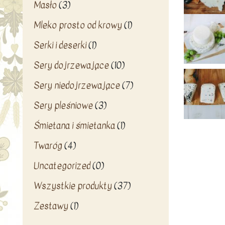
Masło
(3)
Mleko prosto od krowy
(1)
Serki i deserki
(1)
Sery dojrzewające
(10)
Sery niedojrzewające
(7)
Sery pleśniowe
(3)
Śmietana i śmietanka
(1)
Twaróg
(4)
Uncategorized
(0)
Wszystkie produkty
(37)
Zestawy
(1)