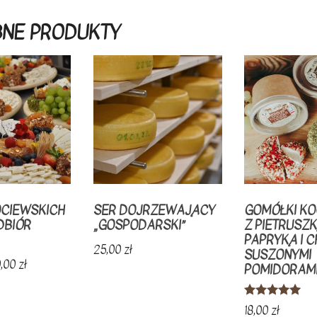
NE PRODUKTY
CIEWSKICH
SER DOJRZEWAJĄCY
GOMÓŁKI KO
DBIÓR
„GOSPODARSKI”
Z PIETRUSZK
PAPRYKĄ I CH
25,00
zł
SUSZONYMI
0,00
zł
POMIDORAM
Oceniono
18,00
zł
5.00