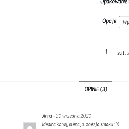
Opakowanie:
Opcje
ilość
szt. 
Ser
farmerski
z
kozieradką
OPINIE (3)
/
czarnuszką
/
Anna
–
30 września 2020
czosnkiem
Idealna konsystencja, poezja smaku ;-))