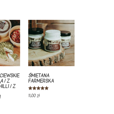
CIEWSKIE
ŚMIETANA
Ą / Z
FARMERSKA
ILLI / Z
Oceniono
11,00
zł
I
5.00
na 5