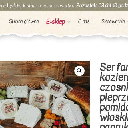
nie będzie dostarczone do czwartku.
Pozostało
03
dni,
10
godz
E-sklep
Strona główna
O nas
Serowarnia
Ser fa
kozier
czosnk
piepr
pomid
włoski
papryk