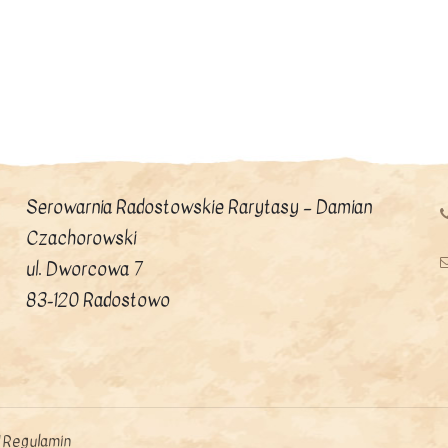
na 5
Ten
produkt
ma
wiele
wariantów.
Opcje
Serowarnia Radostowskie Rarytasy – Damian
można
Czachorowski
wybrać
ul. Dworcowa 7
na
83-120 Radostowo
stronie
produktu
|
Regulamin