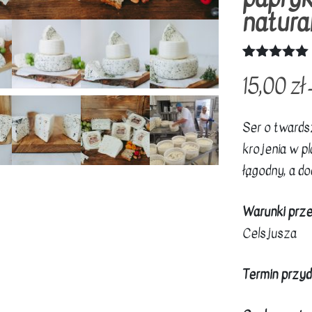
natura
Oceniony
3
15,00
zł
5.00
na 5
na
podstawie
ocen
Ser o twards
klientów
krojenia w pla
łągodny, a d
Warunki prz
Celsjusza
Termin przyd