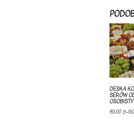
PODOB
DESKA KO
SERÓW O
OSOBISTY
90,00
zł
–
15
Ten
produkt