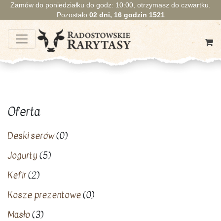
Zamów do poniedziałku do godz: 10:00, otrzymasz do czwartku.
Pozostało
02
dni,
16
godzin
1521
Oferta
Deski serów
(0)
Jogurty
(5)
Kefir
(2)
Kosze prezentowe
(0)
Masło
(3)