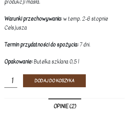
produkcji masła.
Warunki przechowywania:
w temp. 2-6 stopnie
Celsjusza
Termin przydatności do spożycia:
7 dni.
Opakowanie:
Butelka szklana 0,5 l
ilość
DODAJ DO KOSZYKA
Maślanka
farmerska
500
OPINIE (2)
ml