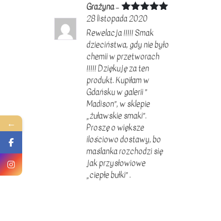
Grażyna
–
28 listopada 2020
Oceniono
5
na 5
Rewelacja !!!!! Smak
dzieciństwa, gdy nie było
chemii w przetworach
!!!!! Dziękuję za ten
produkt. Kupiłam w
Gdańsku w galerii ”
Madison”, w sklepie
„żuławskie smaki”.
←
Proszę o większe
ilościowo dostawy, bo
maślanka rozchodzi się
jak przysłowiowe
„ciepłe bułki” .