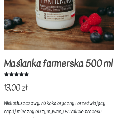
Maślanka farmerska 500 ml
Oceniony
2
13,00
zł
5.00
na 5
na
podstawie
ocen
Niskotłuszczowy, niskokaloryczny i orzeźwiający
klientów
napój mleczny otrzymywany w trakcie procesu