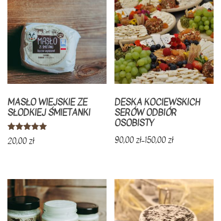
MASŁO WIEJSKIE ZE
DESKA KOCIEWSKICH
SŁODKIEJ ŚMIETANKI
SERÓW ODBIÓR
OSOBISTY
Oceniono
90,00
zł
–
150,00
zł
20,00
zł
4.86
na 5
Ten
produkt
ma
wiele
wariantów.