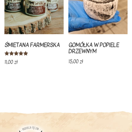
Opcje
można
wybrać
na
stronie
ŚMIETANA FARMERSKA
GOMÓŁKA W POPIELE
DRZEWNYM
produktu
Oceniono
15,00
zł
11,00
zł
5.00
na 5