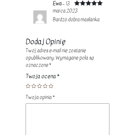
Ewa
–
13
marca 2023
Oceniono
5
na 5
Bardzo dobra maślanka
Dodaj Opinię
Twój adres e-mail nie zostanie
opublikowany.
Wymagane pola są
oznaczone
*
Twoja ocena
*
Twoja opinia
*