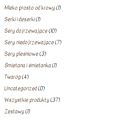
Mleko prosto od krowy
(1)
Serki i deserki
(1)
Sery dojrzewające
(10)
Sery niedojrzewające
(7)
Sery pleśniowe
(3)
Śmietana i śmietanka
(1)
Twaróg
(4)
Uncategorized
(0)
Wszystkie produkty
(37)
Zestawy
(1)