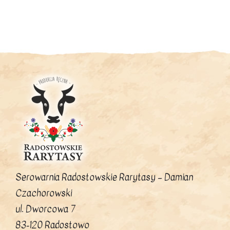
produkt
ma
wiele
wariantów.
Opcje
można
wybrać
na
stronie
produktu
Serowarnia Radostowskie Rarytasy – Damian
Czachorowski
ul. Dworcowa 7
83-120 Radostowo