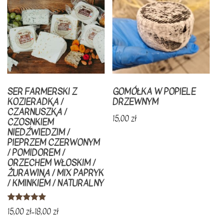
SER FARMERSKI Z
GOMÓŁKA W POPIELE
KOZIERADKĄ /
DRZEWNYM
CZARNUSZKĄ /
15,00
zł
CZOSNKIEM
NIEDŹWIEDZIM /
PIEPRZEM CZERWONYM
/ POMIDOREM /
ORZECHEM WŁOSKIM /
ŻURAWINĄ / MIX PAPRYK
/ KMINKIEM / NATURALNY
Oceniono
15,00
zł
–
18,00
zł
5.00