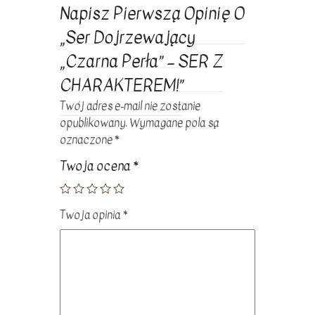
SER
Napisz Pierwszą Opinię O
Z
„Ser Dojrzewający
CHARAKTEREM!
„Czarna Perła” – SER Z
CHARAKTEREM!”
Twój adres e-mail nie zostanie
opublikowany.
Wymagane pola są
oznaczone
*
Twoja ocena
*
Twoja opinia
*