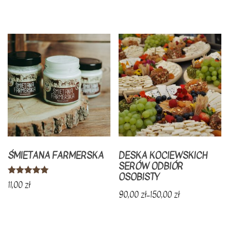
na 5
Ten
produkt
ma
wiele
wariantów.
Opcje
można
wybrać
na
ŚMIETANA FARMERSKA
DESKA KOCIEWSKICH
stronie
SERÓW ODBIÓR
produktu
OSOBISTY
Oceniono
11,00
zł
5.00
90,00
zł
–
150,00
zł
na 5
Ten