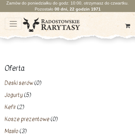
Zamów do poniedziałku do godz: 10:00, otrzymasz do czwartku.
Pozostało
00
dni,
22
godzin
1970
Oferta
Deski serów
(0)
Jogurty
(5)
Kefir
(2)
Kosze prezentowe
(0)
Masło
(3)