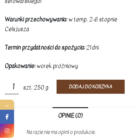
serowarskiego!
Warunki przechowywania:
w temp. 2-6 stopnie
Celsjusza
Termin przydatności do spożycia:
21 dni.
Opakowanie:
worek próżniowy
ilość
DODAJ DO KOSZYKA
szt. 250 g
Ser
dojrzewający
←
"Czarna
OPINIE (0)
Perła"
-
Na razie nie ma opinii o produkcie.