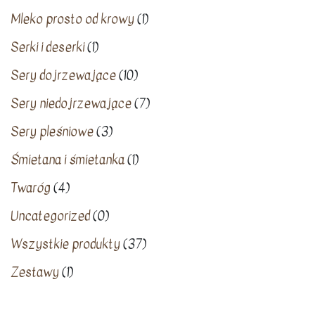
Mleko prosto od krowy
(1)
Serki i deserki
(1)
Sery dojrzewające
(10)
Sery niedojrzewające
(7)
Sery pleśniowe
(3)
Śmietana i śmietanka
(1)
Twaróg
(4)
Uncategorized
(0)
Wszystkie produkty
(37)
Zestawy
(1)