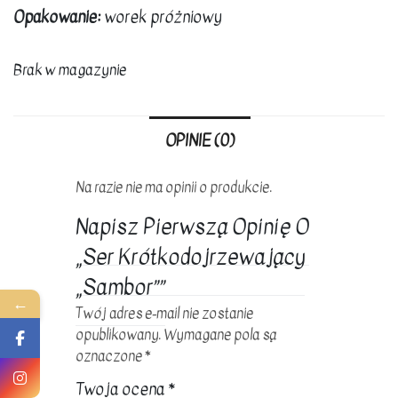
Opakowanie:
worek próżniowy
Brak w magazynie
OPINIE (0)
Na razie nie ma opinii o produkcie.
Napisz Pierwszą Opinię O
„Ser Krótkodojrzewający
„Sambor””
←
Twój adres e-mail nie zostanie
opublikowany.
Wymagane pola są
oznaczone
*
Twoja ocena
*