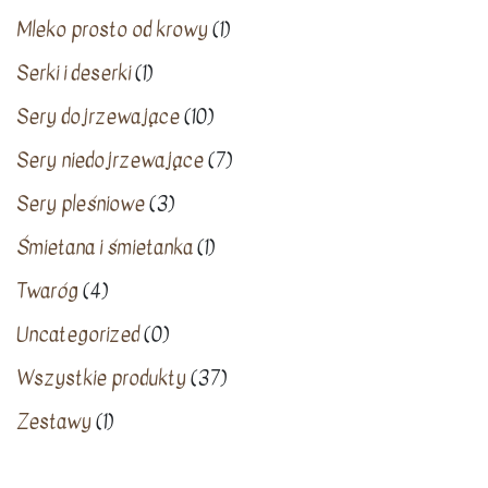
Mleko prosto od krowy
(1)
Serki i deserki
(1)
Sery dojrzewające
(10)
Sery niedojrzewające
(7)
Sery pleśniowe
(3)
Śmietana i śmietanka
(1)
Twaróg
(4)
Uncategorized
(0)
Wszystkie produkty
(37)
Zestawy
(1)