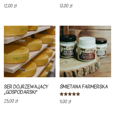
Oceniono
Oceniono
12,00
zł
13,00
zł
5.00
5.00
na 5
na 5
SER DOJRZEWAJĄCY
ŚMIETANA FARMERSKA
„GOSPODARSKI”
Oceniono
25,00
zł
11,00
zł
5.00
na 5